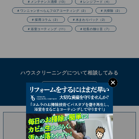
# メンテナンス清掃
（13）
# レンジフード
（4）
# ワンニャンすべらんフロアコーティング
（2）
# 大掃除
（2）
# 採用コラム
（2）
# 水まわりパック
（2）
# 浴室コーティング
（11）
# 社長の独り言
（7）
ハウスクリーニングについて相談してみる