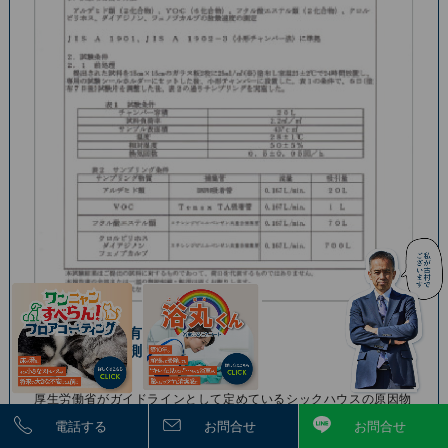
揮発性有害13物質
放散量測定試験済
厚⽣労働省がガイドラインとして定めているシックハウスの原因物
質として13種類の化学物質の放散量測定試験にて安全性の評価を
電話する
お問合せ
お問合せ
確認済です｡