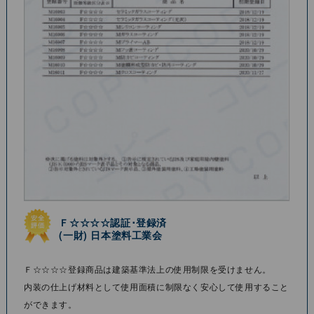
Ｆ☆☆☆☆認証･登録済
(⼀財) ⽇本塗料⼯業会
Ｆ☆☆☆☆登録商品は建築基準法上の使⽤制限を受けません。
内装の仕上げ材料として使⽤⾯積に制限なく安⼼して使⽤すること
ができます。