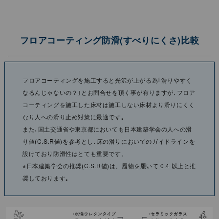
フロアコーティング防滑(すべりにくさ)⽐較
フロアコーティングを施⼯すると光沢が上がる為｢滑りやすく
なるんじゃないの？｣とお問合せを頂く事が有りますが､フロア
コーティングを施⼯した床材は施⼯しない床材より滑りにくく
なり⼈への滑り⽌め対策に最適です｡
また､国⼟交通省や東京都においても⽇本建築学会の⼈への滑
り値(C.S.R値)を参考とし､床の滑りにおいてのガイドラインを
設けており防滑性はとても重要です。
※⽇本建築学会の推奨(C.S.R値)は、履物を履いて 0.4 以上と推
奨しております｡