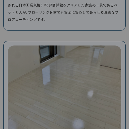
される⽇本⼯業規格(JIS)評価試験をクリアした家族の⼀員であるペ
ットと⼈が､フローリング床材でも安全に安⼼して暮らせる最適なフ
ロアコーティングです。