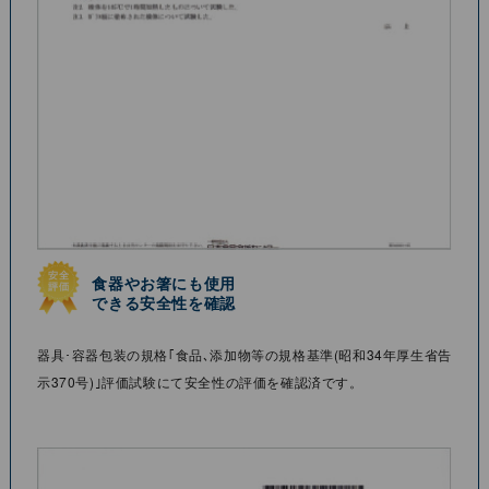
⾷器やお箸にも使⽤
できる安全性を確認
器具･容器包装の規格｢⾷品､添加物等の規格基準(昭和34年厚⽣省告
⽰370号)｣評価試験にて安全性の評価を確認済です。