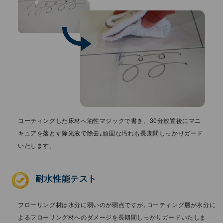
コーティングした床材へ油性マジックで書き、30分放置後にマニ
キュアを落とす除光液で除去｡頑固な汚れも⻑期間しっかりガード
いたします。
耐⽔性能テスト
フローリング材は⽔分に弱いのが弱点ですが､コーティング層が⽔分に
よるフローリング材へのダメージを⻑期間しっかりガードいたしま