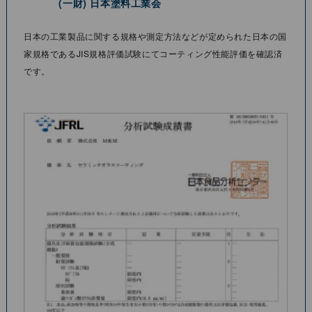
(⼀財) ⽇本塗料⼯業会
⽇本の⼯業製品に関する規格や測定⽅法などが定められた⽇本の国
家規格であるJIS規格評価試験にてコーティング性能評価を確認済
です。