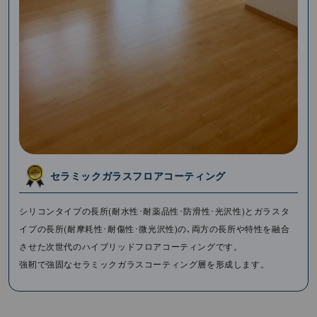
セラミックガラスフロアコーティング
シリコンタイプの⻑所(耐⽔性･耐薬品性･防滑性･光沢性)とガラスタ
イプの⻑所(耐摩耗性･耐傷性･微光沢性)の､両⽅の⻑所や特性を融合
させた次世代のハイブリッドフロアコーティングです。
強靭で強固なセラミックガラスコーティング層を形成します。