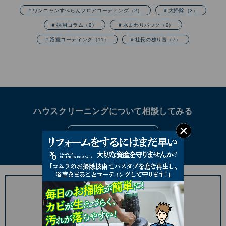
# ワンニャンすべらんフロアコーティング
（2）
# 大掃除
（2）
# 採用コラム
（2）
# 水まわりパック
（2）
# 浴室コーティング
（11）
# 社長の独り言
（7）
ハウスクリーニングについて相談してみる