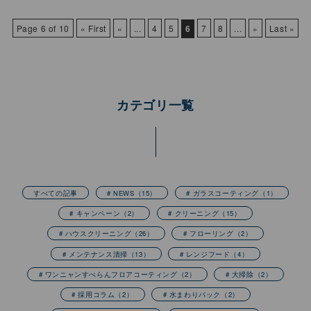
Page 6 of 10
« First
«
...
4
5
6
7
8
...
»
Last »
カテゴリ一覧
すべての記事
# NEWS
（15）
# ガラスコーティング
（1）
# キャンペーン
（2）
# クリーニング
（15）
# ハウスクリーニング
（26）
# フローリング
（2）
# メンテナンス清掃
（13）
# レンジフード
（4）
# ワンニャンすべらんフロアコーティング
（2）
# 大掃除
（2）
# 採用コラム
（2）
# 水まわりパック
（2）