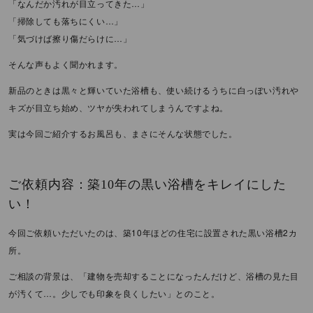
「なんだか汚れが目立ってきた…」
「掃除しても落ちにくい…」
「気づけば擦り傷だらけに…」
そんな声もよく聞かれます。
新品のときは黒々と輝いていた浴槽も、使い続けるうちに白っぽい汚れや
キズが目立ち始め、ツヤが失われてしまうんですよね。
実は今回ご紹介するお風呂も、まさにそんな状態でした。
ご依頼内容：築10年の黒い浴槽をキレイにした
い！
今回ご依頼いただいたのは、築10年ほどの住宅に設置された黒い浴槽2カ
所。
ご相談の背景は、「建物を売却することになったんだけど、浴槽の見た目
が汚くて…。少しでも印象を良くしたい」とのこと。