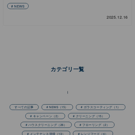
NEWS
2025.12.16
カテゴリ一覧
すべての記事
# NEWS
（15）
# ガラスコーティング
（1）
# キャンペーン
（2）
# クリーニング
（15）
# ハウスクリーニング
（26）
# フローリング
（2）
# メンテナンス清掃
（13）
# レンジフード
（4）