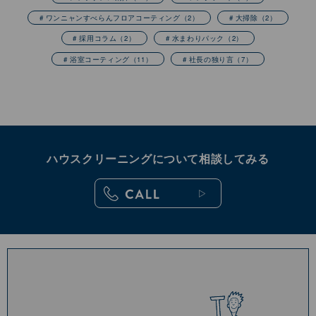
# ワンニャンすべらんフロアコーティング
（2）
# 大掃除
（2）
# 採用コラム
（2）
# 水まわりパック
（2）
# 浴室コーティング
（11）
# 社長の独り言
（7）
ハウスクリーニングについて相談してみる